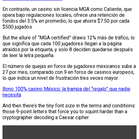
En contraste, un casino sin licencia MGA como Caliente, que
opera bajo regulaciones locales, ofrece una retención de
fondos del 3.5% en promedio, lo que ahorra $7.50 por cada
$500 jugados.
But the allure of “MGA certified” draws 12% más de tráfico, lo
que significa que cada 100 jugadores llegan a la página
atraídos por la etiqueta, y solo 8 deciden quedarse después
de leer la letra pequeña.
El número de quejas en foros de jugadores mexicanos sube a
27 por mes, comparado con 9 en foros de casinos europeos,
lo que indica un nivel de frustración tres veces mayor.
Bono 100% casino México: la trampa del “regalo” que nadie
necesita
And then there’s the tiny font size in the terms and conditions:
those 9-point letters that force you to squint harder than a
cryptographer decoding a Caesar cipher.