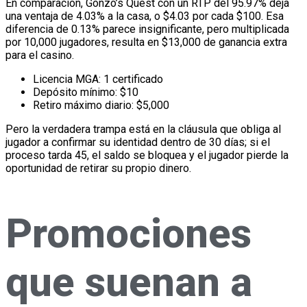
En comparación, Gonzo’s Quest con un RTP del 95.97% deja
una ventaja de 4.03% a la casa, o $4.03 por cada $100. Esa
diferencia de 0.13% parece insignificante, pero multiplicada
por 10,000 jugadores, resulta en $13,000 de ganancia extra
para el casino.
Licencia MGA: 1 certificado
Depósito mínimo: $10
Retiro máximo diario: $5,000
Pero la verdadera trampa está en la cláusula que obliga al
jugador a confirmar su identidad dentro de 30 días; si el
proceso tarda 45, el saldo se bloquea y el jugador pierde la
oportunidad de retirar su propio dinero.
Promociones
que suenan a