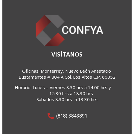
VISÍTANOS
Oficinas: Monterrey, Nuevo León Anastacio 
Bustamantes 
# 804 A Col. Los Altos C.P. 66052
Horario:
Lunes – Viernes 8:30 hrs a 14:00 hrs y
15:30 hrs a 18:30 hrs
Sabados 8:30 hrs a 13:30 hrs
(818) 3843891