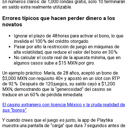
En números claros: de 1,000 rondas gratis, solo 10 terminarán
en saldo extra realmente utilizable.
Errores típicos que hacen perder dinero a los
novatos
Ignorar el plazo de 48 horas para activar el bono, lo que
invalida el 100 % del crédito otorgado.
Pasar por alto la restricción de juego en máquinas de
alta volatilidad, que reduce el valor del bono en 30 %.
No calcular el coste real de la apuesta mínima, que en
algunos casos sube a $15 MXN por giro.
Un ejemplo práctico: María, de 28 años, aceptó un bono de
$3,000 MXN con requisito 40× y apostó en un slot con RTP
de 92 %. Después de 120 juegos, su saldo cayó a $1,200
MXN, demostrando que la “generosidad” del casino se
traduce en un 60 % de pérdida inmediata.
El casino extranjero con licencia México y la cruda realidad de
sus “bonos”
Y cuando crees que el juego es justo, la app de Playtika
muestra una pantalla de “carga” que dura 7 segundos antes de