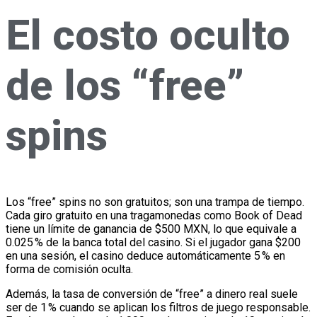
El costo oculto
de los “free”
spins
Los “free” spins no son gratuitos; son una trampa de tiempo.
Cada giro gratuito en una tragamonedas como Book of Dead
tiene un límite de ganancia de $500 MXN, lo que equivale a
0.025 % de la banca total del casino. Si el jugador gana $200
en una sesión, el casino deduce automáticamente 5 % en
forma de comisión oculta.
Además, la tasa de conversión de “free” a dinero real suele
ser de 1 % cuando se aplican los filtros de juego responsable.