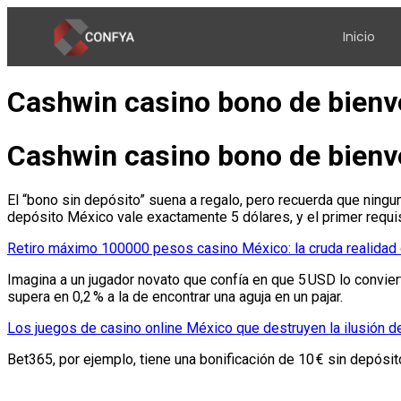
Inicio
Cashwin casino bono de bienve
Cashwin casino bono de bienve
El “bono sin depósito” suena a regalo, pero recuerda que ning
depósito México vale exactamente 5 dólares, y el primer requis
Retiro máximo 100000 pesos casino México: la cruda realidad 
Imagina a un jugador novato que confía en que 5 USD lo conviert
supera en 0,2 % a la de encontrar una aguja en un pajar.
Los juegos de casino online México que destruyen la ilusión de 
Bet365, por ejemplo, tiene una bonificación de 10 € sin depósit