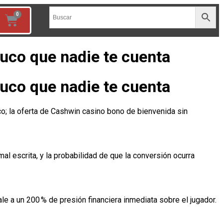
ruco que nadie te cuenta
ruco que nadie te cuenta
co; la oferta de Cashwin casino bono de bienvenida sin
al escrita, y la probabilidad de que la conversión ocurra
ale a un 200 % de presión financiera inmediata sobre el jugador.