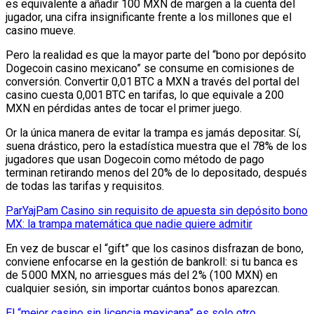
es equivalente a añadir 100 MXN de margen a la cuenta del
jugador, una cifra insignificante frente a los millones que el
casino mueve.
Pero la realidad es que la mayor parte del “bono por depósito
Dogecoin casino mexicano” se consume en comisiones de
conversión. Convertir 0,01 BTC a MXN a través del portal del
casino cuesta 0,001 BTC en tarifas, lo que equivale a 200
MXN en pérdidas antes de tocar el primer juego.
Or la única manera de evitar la trampa es jamás depositar. Sí,
suena drástico, pero la estadística muestra que el 78% de los
jugadores que usan Dogecoin como método de pago
terminan retirando menos del 20% de lo depositado, después
de todas las tarifas y requisitos.
ParYajPam Casino sin requisito de apuesta sin depósito bono
MX: la trampa matemática que nadie quiere admitir
En vez de buscar el “gift” que los casinos disfrazan de bono,
conviene enfocarse en la gestión de bankroll: si tu banca es
de 5 000 MXN, no arriesgues más del 2% (100 MXN) en
cualquier sesión, sin importar cuántos bonos aparezcan.
El “mejor casino sin licencia mexicana” es solo otro