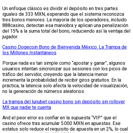
Un enfoque clásico es dividir el depósito en tres partes
iguales de 333 MXN, esperando que el sistema reconozca
tres bonos menores. La mayoría de los operadores, incluido
888casino, detectan esa maniobra y aplican una penalización
del 15% a la suma total del bono, reduciendo así la ventaja del
jugador.
Casino Dogecoin Bono de Bienvenida México: La Trampa de
los Millones Instantáneos
Porque nada es tan simple como “apostar y ganar”, algunos
usuarios intentan sincronizar sus sesiones con los picos de
tráfico del servidor, creyendo que la latencia menor
incrementa la probabilidad de recibir giros gratuitos. En la
práctica, la latencia solo afecta la velocidad de visualización,
no la generación de números aleatorios.
La trampa del lunubet casino bono sin depósito sin rollover
MX que nadie te cuenta
And el peor error es confiar en la supuesta “VIP” que el
casino ofrece tras acumular 5 000 MXN en apuestas. Ese
estatus solo reduce el requisito de apuesta en un 2%, lo cual