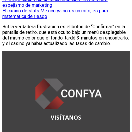
espejismo de marketing
El casino de slots México ya no es un mito, es pura
matemática de riesgo
But la verdadera frustración es el botón de “Confirmar” en la
pantalla de retiro, que está oculto bajo un menú desplegable
del mismo color que el fondo; tardé 3 minutos en encontrarlo,
y el casino ya había actualizado las tasas de cambio.
VISÍTANOS