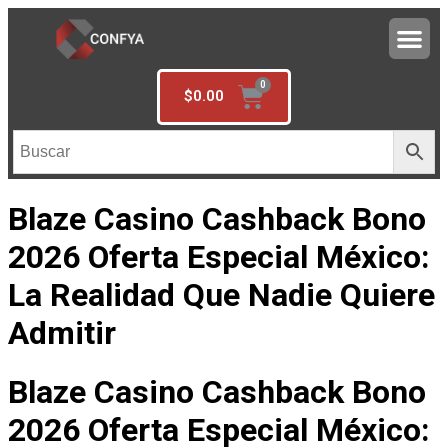
$
0.00
Blaze Casino Cashback Bono
2026 Oferta Especial México:
La Realidad Que Nadie Quiere
Admitir
Blaze Casino Cashback Bono
2026 Oferta Especial México: