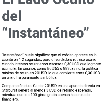
del
“Instantáneo”
“Instantáneo” suele significar que el crédito aparece en la
cuenta en 1‑2 segundos, pero el verdadero retraso ocurre
cuando intentas retirar esos escasos 0,30 USD que lograste
acumular. En casinos como Bet365 o 888casino, la política
mínima de retiro es 20 USD, lo que convierte esos 0,30 USD
en una cifra puramente simbólica.
Comparación dura: Gastar 20 USD en una apuesta directa en
Starburst genera al menos 3 USD de retorno esperado,
mientras que los 100 giros gratis apenas hacen ruido
financiero.