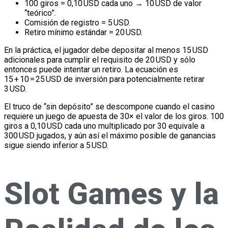
100 giros = 0,10 USD cada uno → 10 USD de valor
“teórico”.
Comisión de registro = 5 USD.
Retiro mínimo estándar = 20 USD.
En la práctica, el jugador debe depositar al menos 15 USD
adicionales para cumplir el requisito de 20 USD y sólo
entonces puede intentar un retiro. La ecuación es
15 + 10 = 25 USD de inversión para potencialmente retirar
3 USD.
El truco de “sin depósito” se descompone cuando el casino
requiere un juego de apuesta de 30× el valor de los giros. 100
giros a 0,10 USD cada uno multiplicado por 30 equivale a
300 USD jugados, y aún así el máximo posible de ganancias
sigue siendo inferior a 5 USD.
Slot Games y la