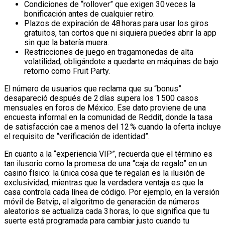
Condiciones de “rollover” que exigen 30 veces la
bonificación antes de cualquier retiro.
Plazos de expiración de 48 horas para usar los giros
gratuitos, tan cortos que ni siquiera puedes abrir la app
sin que la batería muera.
Restricciones de juego en tragamonedas de alta
volatilidad, obligándote a quedarte en máquinas de bajo
retorno como Fruit Party.
El número de usuarios que reclama que su “bonus”
desapareció después de 2 días supera los 1 500 casos
mensuales en foros de México. Ese dato proviene de una
encuesta informal en la comunidad de Reddit, donde la tasa
de satisfacción cae a menos del 12 % cuando la oferta incluye
el requisito de “verificación de identidad”.
En cuanto a la “experiencia VIP”, recuerda que el término es
tan ilusorio como la promesa de una “caja de regalo” en un
casino físico: la única cosa que te regalan es la ilusión de
exclusividad, mientras que la verdadera ventaja es que la
casa controla cada línea de código. Por ejemplo, en la versión
móvil de Betvip, el algoritmo de generación de números
aleatorios se actualiza cada 3 horas, lo que significa que tu
suerte está programada para cambiar justo cuando tu