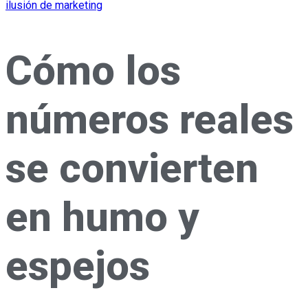
ilusión de marketing
Cómo los
números reales
se convierten
en humo y
espejos