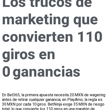
Los trucos de
marketing que
convierten 110
giros en
0 ganancias
En Bet365, la primera apuesta necesita 20 MXN de wagering
antes de retirar cualquier ganancia; en PlayAmo, la regla es
30 MXN por cada 10 giros. BetNinja exige 35 MXN de riesgo
total, lo que convierte los 110 giros en una maratón de