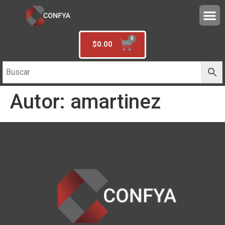
$
0.00
Autor:
amartinez