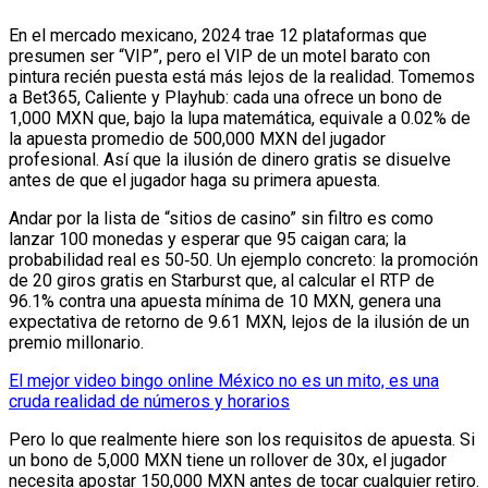
En el mercado mexicano, 2024 trae 12 plataformas que
presumen ser “VIP”, pero el VIP de un motel barato con
pintura recién puesta está más lejos de la realidad. Tomemos
a Bet365, Caliente y Playhub: cada una ofrece un bono de
1,000 MXN que, bajo la lupa matemática, equivale a 0.02% de
la apuesta promedio de 500,000 MXN del jugador
profesional. Así que la ilusión de dinero gratis se disuelve
antes de que el jugador haga su primera apuesta.
Andar por la lista de “sitios de casino” sin filtro es como
lanzar 100 monedas y esperar que 95 caigan cara; la
probabilidad real es 50‑50. Un ejemplo concreto: la promoción
de 20 giros gratis en Starburst que, al calcular el RTP de
96.1% contra una apuesta mínima de 10 MXN, genera una
expectativa de retorno de 9.61 MXN, lejos de la ilusión de un
premio millonario.
El mejor video bingo online México no es un mito, es una
cruda realidad de números y horarios
Pero lo que realmente hiere son los requisitos de apuesta. Si
un bono de 5,000 MXN tiene un rollover de 30x, el jugador
necesita apostar 150,000 MXN antes de tocar cualquier retiro.