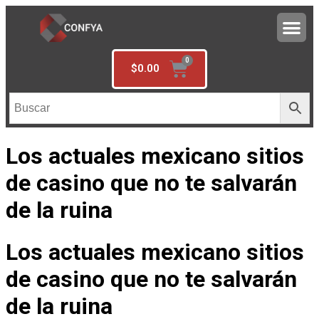
$
0.00
Los actuales mexicano sitios
de casino que no te salvarán
de la ruina
Los actuales mexicano sitios
de casino que no te salvarán
de la ruina