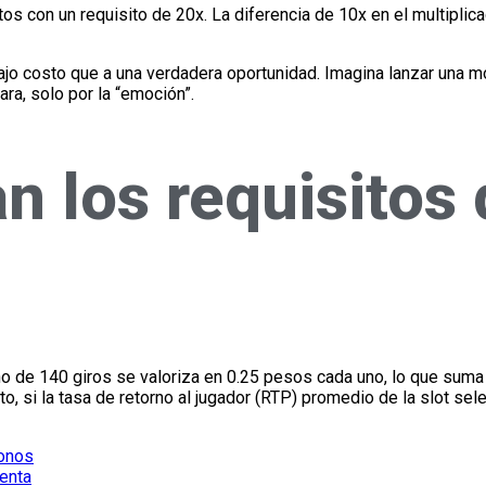
tos con un requisito de 20x. La diferencia de 10x en el multiplic
ajo costo que a una verdadera oportunidad. Imagina lanzar una 
ra, solo por la “emoción”.
n los requisitos
 de 140 giros se valoriza en 0.25 pesos cada uno, lo que suma 3
o, si la tasa de retorno al jugador (RTP) promedio de la slot s
bonos
uenta