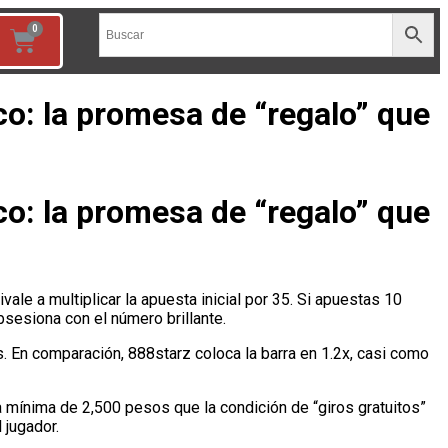
co: la promesa de “regalo” que
co: la promesa de “regalo” que
le a multiplicar la apuesta inicial por 35. Si apuestas 10
bsesiona con el número brillante.
s. En comparación, 888starz coloca la barra en 1.2x, casi como
a mínima de 2,500 pesos que la condición de “giros gratuitos”
 jugador.