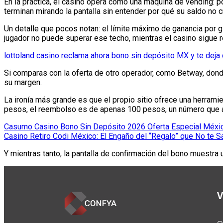
En la práctica, el casino opera como una máquina de vending: p
terminan mirando la pantalla sin entender por qué su saldo no c
Un detalle que pocos notan: el límite máximo de ganancia por g
jugador no puede superar ese techo, mientras el casino sigue r
lottoland casino reclama ahora bono sin depósito MX y te deja 
Si comparas con la oferta de otro operador, como Betway, dond
su margen.
La ironía más grande es que el propio sitio ofrece una herra
pesos, el reembolso es de apenas 100 pesos, un número que ap
Casumo Casino Bono Sin Depósito 2026 Oferta Especial Méxic
Casino Retiro Codi México: El Engaño del “Regalo” que No te Sa
Y mientras tanto, la pantalla de confirmación del bono muestra 
V
O