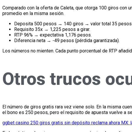
Comparado con la oferta de Caleta, que otorga 100 giros con un
promedio en la misma sesión.
Deposita 500 pesos → 140 giros → valor total 35 pesos
Requisito 35x → 1,225 pesos a girar.
RTP 96% → expectativa 1,176 pesos.
Diferencia neta → -49 pesos (pérdida garantizada).
Los números no mienten. Cada punto porcentual de RTP añadido 
Otros trucos ocu
El número de giros gratis rara vez viene solo. En la misma cue
el bono es 250 pesos, pero el requisito de apuesta vuelve a s
ggbet casino 250 giros gratis sin depósito reclama ahora MX: l