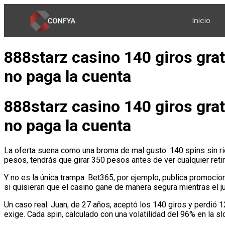
Inicio
888starz casino 140 giros gra
no paga la cuenta
888starz casino 140 giros gra
no paga la cuenta
La oferta suena como una broma de mal gusto: 140 spins sin ries
pesos, tendrás que girar 350 pesos antes de ver cualquier retir
Y no es la única trampa. Bet365, por ejemplo, publica promocio
si quisieran que el casino gane de manera segura mientras el ju
Un caso real: Juan, de 27 años, aceptó los 140 giros y perdió 
exige. Cada spin, calculado con una volatilidad del 96% en la sl