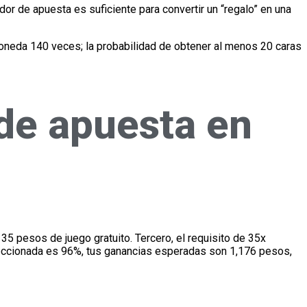
ador de apuesta es suficiente para convertir un “regalo” en una
moneda 140 veces; la probabilidad de obtener al menos 20 caras
 de apuesta en
5 pesos de juego gratuito. Tercero, el requisito de 35x
eleccionada es 96%, tus ganancias esperadas son 1,176 pesos,