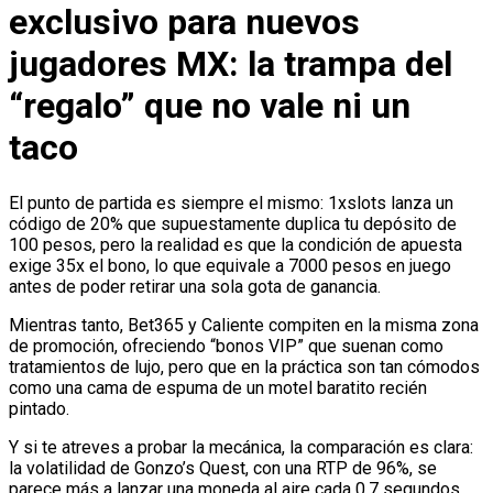
exclusivo para nuevos
jugadores MX: la trampa del
“regalo” que no vale ni un
taco
El punto de partida es siempre el mismo: 1xslots lanza un
código de 20% que supuestamente duplica tu depósito de
100 pesos, pero la realidad es que la condición de apuesta
exige 35x el bono, lo que equivale a 7000 pesos en juego
antes de poder retirar una sola gota de ganancia.
Mientras tanto, Bet365 y Caliente compiten en la misma zona
de promoción, ofreciendo “bonos VIP” que suenan como
tratamientos de lujo, pero que en la práctica son tan cómodos
como una cama de espuma de un motel baratito recién
pintado.
Y si te atreves a probar la mecánica, la comparación es clara:
la volatilidad de Gonzo’s Quest, con una RTP de 96%, se
parece más a lanzar una moneda al aire cada 0.7 segundos