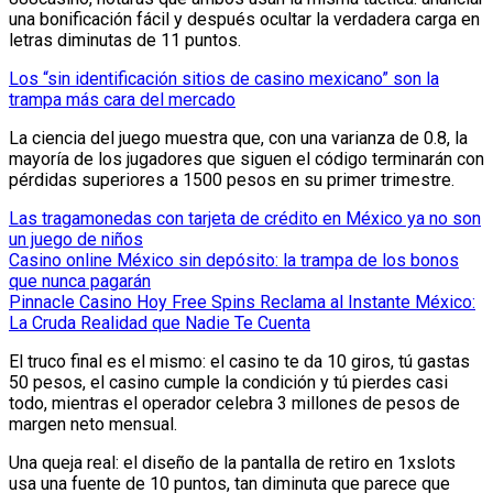
una bonificación fácil y después ocultar la verdadera carga en
letras diminutas de 11 puntos.
Los “sin identificación sitios de casino mexicano” son la
trampa más cara del mercado
La ciencia del juego muestra que, con una varianza de 0.8, la
mayoría de los jugadores que siguen el código terminarán con
pérdidas superiores a 1500 pesos en su primer trimestre.
Las tragamonedas con tarjeta de crédito en México ya no son
un juego de niños
Casino online México sin depósito: la trampa de los bonos
que nunca pagarán
Pinnacle Casino Hoy Free Spins Reclama al Instante México:
La Cruda Realidad que Nadie Te Cuenta
El truco final es el mismo: el casino te da 10 giros, tú gastas
50 pesos, el casino cumple la condición y tú pierdes casi
todo, mientras el operador celebra 3 millones de pesos de
margen neto mensual.
Una queja real: el diseño de la pantalla de retiro en 1xslots
usa una fuente de 10 puntos, tan diminuta que parece que