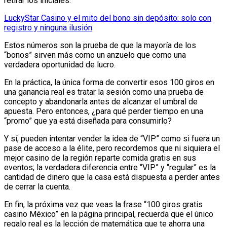
retirar los iniciales.
LuckyStar Casino y el mito del bono sin depósito: solo con
registro y ninguna ilusión
Estos números son la prueba de que la mayoría de los
“bonos” sirven más como un anzuelo que como una
verdadera oportunidad de lucro.
En la práctica, la única forma de convertir esos 100 giros en
una ganancia real es tratar la sesión como una prueba de
concepto y abandonarla antes de alcanzar el umbral de
apuesta. Pero entonces, ¿para qué perder tiempo en una
“promo” que ya está diseñada para consumirlo?
Y sí, pueden intentar vender la idea de “VIP” como si fuera un
pase de acceso a la élite, pero recordemos que ni siquiera el
mejor casino de la región reparte comida gratis en sus
eventos; la verdadera diferencia entre “VIP” y “regular” es la
cantidad de dinero que la casa está dispuesta a perder antes
de cerrar la cuenta.
En fin, la próxima vez que veas la frase “100 giros gratis
casino México” en la página principal, recuerda que el único
regalo real es la lección de matemática que te ahorra una