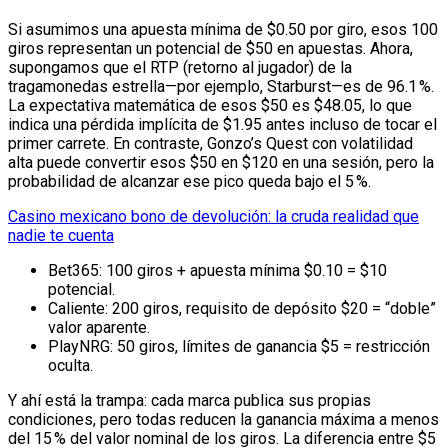
Si asumimos una apuesta mínima de $0.50 por giro, esos 100
giros representan un potencial de $50 en apuestas. Ahora,
supongamos que el RTP (retorno al jugador) de la
tragamonedas estrella—por ejemplo, Starburst—es de 96.1 %.
La expectativa matemática de esos $50 es $48.05, lo que
indica una pérdida implícita de $1.95 antes incluso de tocar el
primer carrete. En contraste, Gonzo’s Quest con volatilidad
alta puede convertir esos $50 en $120 en una sesión, pero la
probabilidad de alcanzar ese pico queda bajo el 5 %.
Casino mexicano bono de devolución: la cruda realidad que
nadie te cuenta
Bet365: 100 giros + apuesta mínima $0.10 = $10
potencial.
Caliente: 200 giros, requisito de depósito $20 = “doble”
valor aparente.
PlayNRG: 50 giros, límites de ganancia $5 = restricción
oculta.
Y ahí está la trampa: cada marca publica sus propias
condiciones, pero todas reducen la ganancia máxima a menos
del 15 % del valor nominal de los giros. La diferencia entre $5