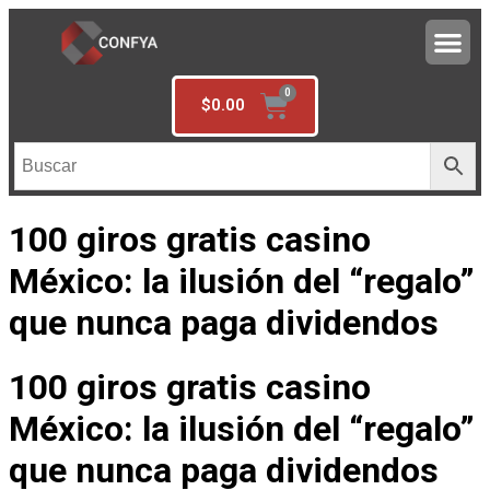
$
0.00
100 giros gratis casino
México: la ilusión del “regalo”
que nunca paga dividendos
100 giros gratis casino
México: la ilusión del “regalo”
que nunca paga dividendos