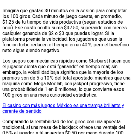
Imagina que gastas 30 minutos en la sesión para completar
los 100 giros. Cada minuto de juego cuesta, en promedio,
$1.25 de tu tiempo de vida productiva (según estudios de
ocio). Ese costo oculto suma $37.50, superando con creces
cualquier ganancia de $2 o $3 que puedas lograr. Si la
plataforma premia la velocidad, los jugadores que usan la
función turbo reducen el tiempo en un 40 %, pero el beneficio
neto sigue siendo negativo.
Los juegos con mecánicas rápidas como Starburst hacen que
el jugador sienta que está “ganando” en tiempo real; sin
embargo, la volatilidad baja significa que la mayoría de los
premios son de 5 a 10 % del total apostado, mientras que una
máquina como Mega Moolah, con jackpot progresivo, tiene
una probabilidad de 1 en 8 millones, lo que convierte esos
100 giros en una mera curiosidad estadística.
El casino con más juegos México es una trampa brillante y
carente de sentido
Comparando la rentabilidad de los giros con una apuesta
tradicional, si una mesa de blackjack ofrece una ventaja del
0.5 % al jugador, y tú apuestas $0.50 por mano durante 100